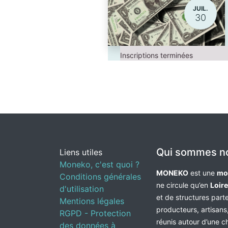
JUIL.
30
Inscriptions terminées
Qui sommes n
Liens utiles
Moneko, c'est quoi ?
MONEKO
est une
mo
Conditions générales
ne circule qu’en
Loir
d'utilisation
et de structures par
Mentions légales
producteurs, artisans,
RGPD - Protection
réunis autour d’une c
des données à