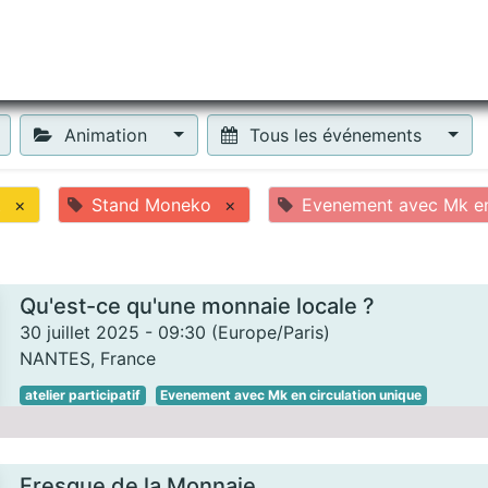
tiliser Moneko ?
Se lancer !
Actus
Contact
Fa
Animation
Tous les événements
t
×
Stand Moneko
×
Evenement avec Mk en 
Qu'est-ce qu'une monnaie locale ?
30 juillet 2025
-
09:30
(
Europe/Paris
)
NANTES
,
France
atelier participatif
Evenement avec Mk en circulation unique
Fresque de la Monnaie