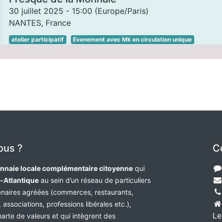
30 juillet 2025
-
15:00
(
Europe/Paris
)
NANTES
,
France
atelier participatif
Evenement avec Mk en circulation unique
ous ?
C
nnaie locale complémentaire citoyenne
qui
e-Atlantique
au sein d’un réseau de particuliers
tenaires agréées (commerces, restaurants,
 associations, professions libérales etc.),
Le
harte de valeurs et qui intègrent des