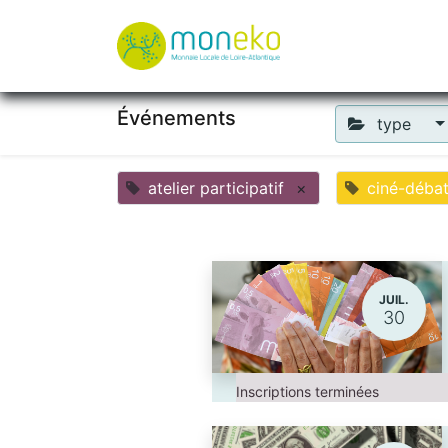
À propos
Où u
Événements
type
atelier participatif
×
ciné-déba
JUIL.
30
Inscriptions terminées