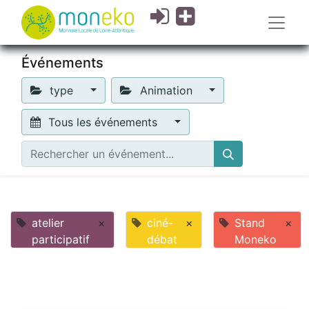
Événements
type
Animation
Tous les événements
atelier
×
ciné-
×
Stand
×
participatif
débat
Moneko