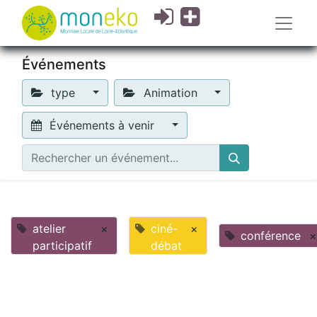
Événements
type
Animation
Événements à venir
atelier
×
ciné-
×
conférence
×
participatif
débat