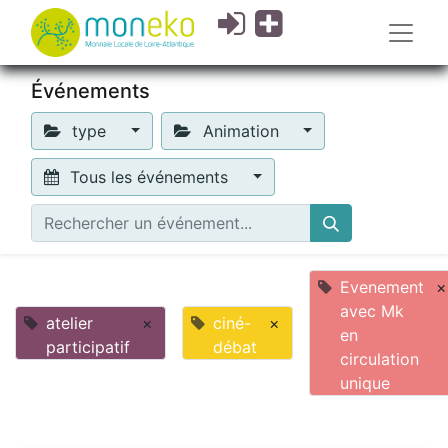
Événements
type
Animation
Tous les événements
Evenement
×
avec Mk
atelier
×
ciné-
×
en
participatif
débat
circulation
unique