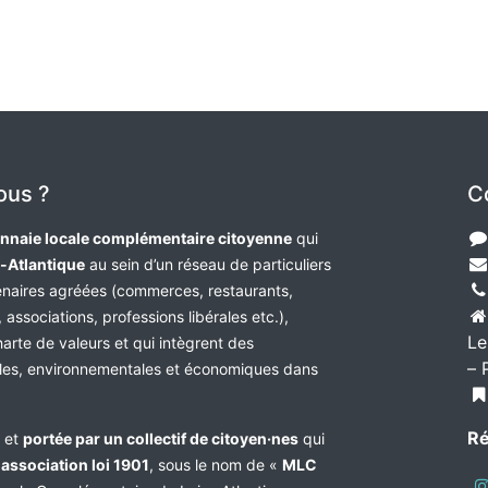
ous ?
C
nnaie locale complémentaire citoyenne
qui
e-Atlantique
au sein d’un réseau de particuliers
tenaires agréées (commerces, restaurants,
 associations, professions libérales etc.),
Le
harte de valeurs et qui intègrent des
– 
les, environnementales et économiques dans
Ré
e et
portée par un collectif de citoyen·nes
qui
n
association loi 1901
, sous le nom de «
MLC