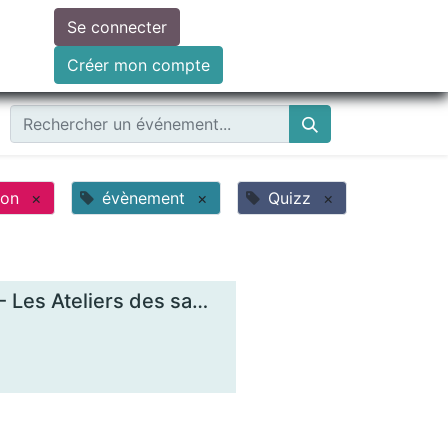
Se connecter
ire un don
Créer mon compte
ion
×
évènement
×
Quizz
×
Comprendre les enjeux de la monnaie locale - Les Ateliers des savoirs