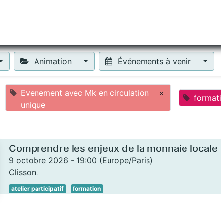
tiliser Moneko ?
Se lancer !
Actus
Contact
Fa
Animation
Événements à venir
Evenement avec Mk en circulation
×
format
unique
9 octobre 2026
-
19:00
(
Europe/Paris
)
Clisson
,
atelier participatif
formation