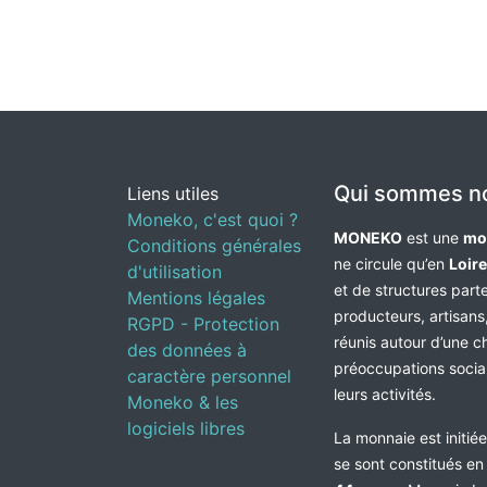
Qui sommes n
Liens utiles
Moneko, c'est quoi ?
MONEKO
est une
mo
Conditions générales
ne circule qu’en
Loir
d'utilisation
et de structures par
Mentions légales
producteurs, artisans,
RGPD - Protection
réunis autour d’une c
des données à
préoccupations socia
caractère personnel
leurs activités.
Moneko & les
logiciels libres
La monnaie est initié
se sont constitués e