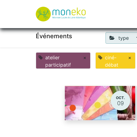
À propos
Où u
Événements
type
atelier
×
ciné-
×
participatif
débat
OCT.
09