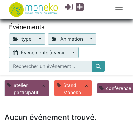
Événements
type
Animation
Événements à venir
atelier
×
Stand
×
conférence
participatif
Moneko
Aucun événement trouvé.