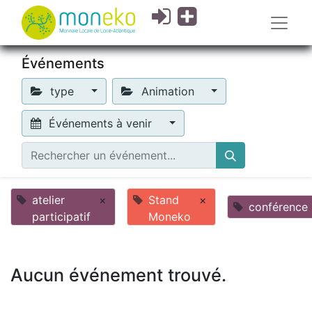
Événements
type
Animation
Événements à venir
atelier
×
Stand
×
conférence
participatif
Moneko
Aucun événement trouvé.