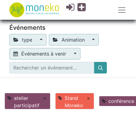
Événements
type
Animation
Événements à venir
atelier
×
Stand
×
conférence
participatif
Moneko