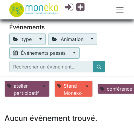
Événements
type
Animation
Événements passés
atelier
×
Stand
×
conférence
participatif
Moneko
Aucun événement trouvé.