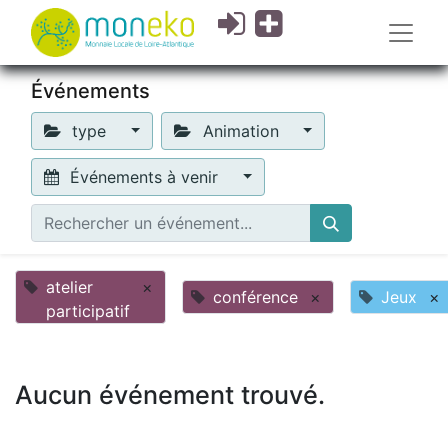
Événements
type
Animation
Événements à venir
atelier
×
conférence
×
Jeux
×
participatif
Aucun événement trouvé.