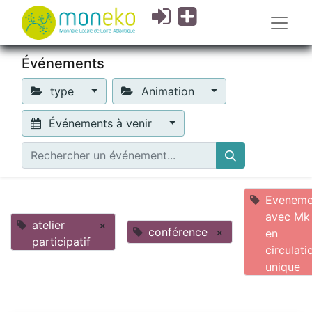
Événements
type
Animation
Événements à venir
Eveneme
avec Mk
atelier
×
conférence
×
en
participatif
circulati
unique