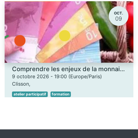
OCT.
09
Comprendre les enjeux de la monnaie locale - Les Ateliers des savoirs
9 octobre 2026
-
19:00
(
Europe/Paris
)
Clisson
,
atelier participatif
formation