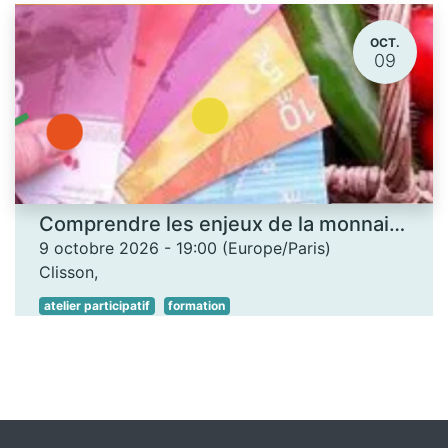
OCT.
09
Comprendre les enjeux de la monnaie locale - Les Ateliers des savoirs
9 octobre 2026
-
19:00
(
Europe/Paris
)
Clisson
,
atelier participatif
formation