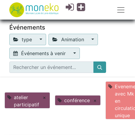
Événements
type
Animation
Événements à venir
Eveneme
avec Mk
atelier
×
conférence
×
en
participatif
circulati
unique