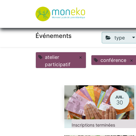
À propos
Où u
Événements
type
atelier
×
conférence
×
participatif
JUIL.
30
Inscriptions terminées