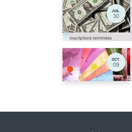
JUIL.
30
Inscriptions terminées
OCT.
09