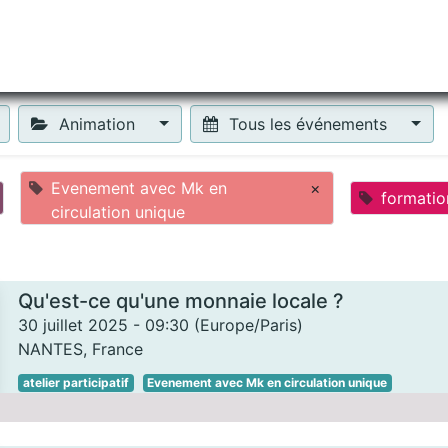
tiliser Moneko ?
Se lancer !
Actus
Contact
Fa
Animation
Tous les événements
Evenement avec Mk en
×
formatio
circulation unique
Qu'est-ce qu'une monnaie locale ?
30 juillet 2025
-
09:30
(
Europe/Paris
)
NANTES
,
France
atelier participatif
Evenement avec Mk en circulation unique