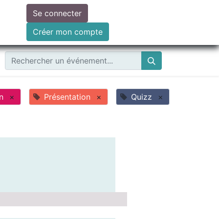
Se connecter
ire un don
Créer mon compte
n
×
Présentation
×
Quizz
×