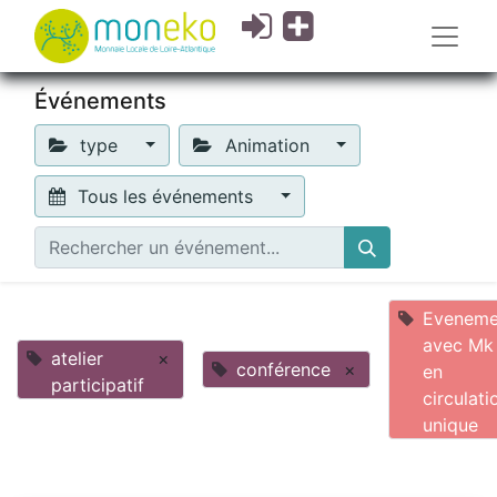
Événements
type
Animation
Tous les événements
Eveneme
avec Mk
atelier
×
conférence
×
en
participatif
circulati
unique