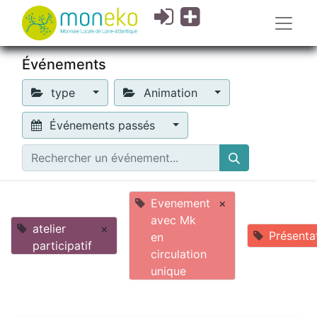
Événements
type
Animation
Événements passés
Evenement
×
avec Mk
atelier
×
Présenta
en
participatif
circulation
unique