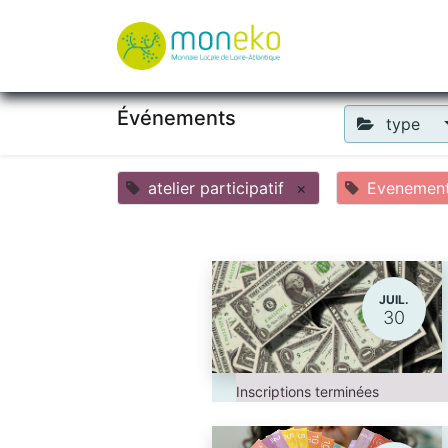
À propos
Où u
Événements
type
atelier participatif
×
Evenement 
JUIL.
30
Inscriptions terminées