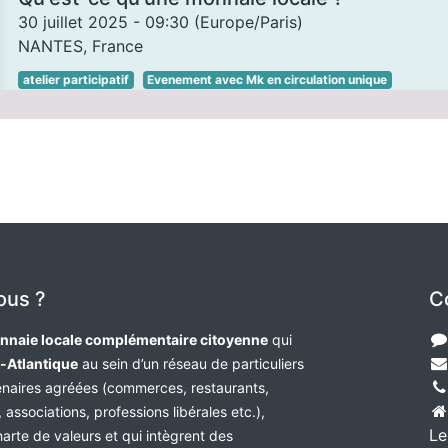
30 juillet 2025
-
09:30
(
Europe/Paris
)
NANTES
,
France
atelier participatif
Evenement avec Mk en circulation unique
ous ?
C
nnaie locale complémentaire citoyenne
qui
e-Atlantique
au sein d’un réseau de particuliers
tenaires agréées (commerces, restaurants,
 associations, professions libérales etc.),
Le
harte de valeurs et qui intègrent des