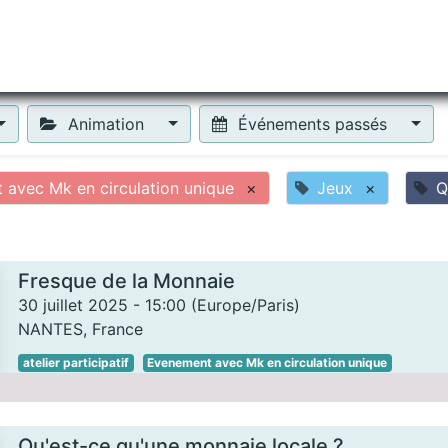
tiliser Moneko ?
Se lancer !
Actus
Contact
Fa
Animation
Événements passés
avec Mk en circulation unique
×
Jeux
×
Q
Fresque de la Monnaie
30 juillet 2025
-
15:00
(
Europe/Paris
)
NANTES
,
France
atelier participatif
Evenement avec Mk en circulation unique
Qu'est-ce qu'une monnaie locale ?