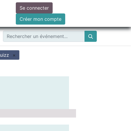
Se connecter
ire un don
Créer mon compte
uizz
×