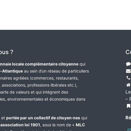
ous ?
C
nnaie locale complémentaire citoyenne
qui
e-Atlantique
au sein d’un réseau de particuliers
tenaires agréées (commerces, restaurants,
 associations, professions libérales etc.),
Le
harte de valeurs et qui intègrent des
– 
les, environnementales et économiques dans
Ré
e et
portée par un collectif de citoyen·nes
qui
n
association loi 1901
, sous le nom de «
MLC