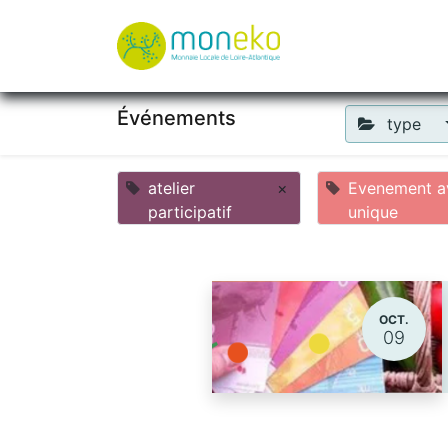
À propos
Où u
Événements
type
atelier
×
Evenement av
participatif
unique
OCT.
09