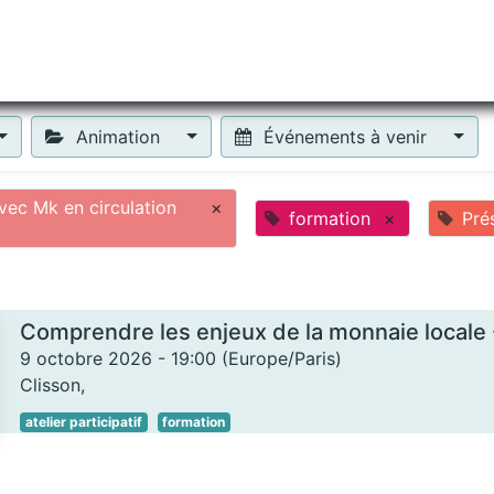
tiliser Moneko ?
Se lancer !
Actus
Contact
Fa
Animation
Événements à venir
ec Mk en circulation
×
formation
×
Pré
9 octobre 2026
-
19:00
(
Europe/Paris
)
Clisson
,
atelier participatif
formation