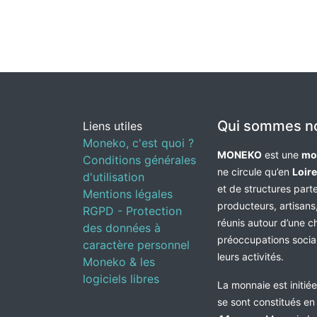
Qui sommes n
Liens utiles
Moneko, c'est quoi ?
MONEKO
est une
mo
Conditions générales
ne circule qu’en
Loir
d'utilisation
et de structures par
Mentions légales
producteurs, artisans,
RGPD - Protection
réunis autour d’une c
des données à
préoccupations socia
caractère personnel
leurs activités.
Moneko & les
logiciels libres
La monnaie est initié
se sont constitués e