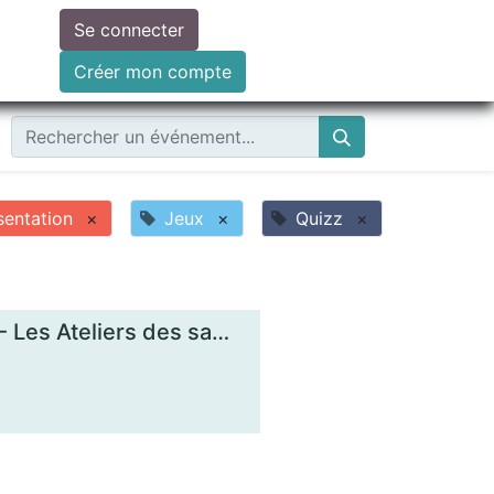
Se connecter
ire un don
Créer mon compte
sentation
×
Jeux
×
Quizz
×
Comprendre les enjeux de la monnaie locale - Les Ateliers des savoirs