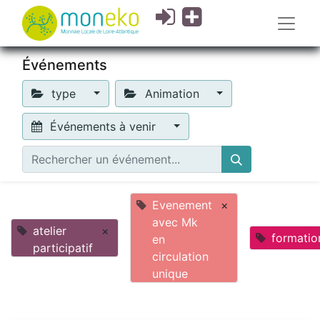
Événements
type
Animation
Événements à venir
Evenement
×
avec Mk
atelier
×
formatio
en
participatif
circulation
unique