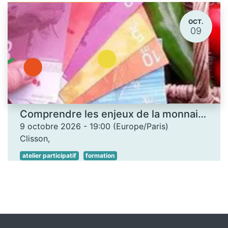
OCT.
09
Comprendre les enjeux de la monnaie locale - Les Ateliers des savoirs
9 octobre 2026
-
19:00
(
Europe/Paris
)
Clisson
,
atelier participatif
formation