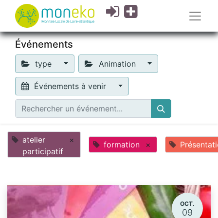
Événements
type
Animation
Événements à venir
atelier
×
formation
×
Présentat
participatif
OCT.
09