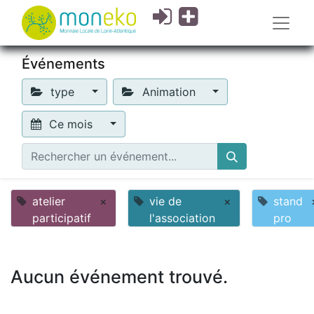
Événements
type
Animation
Ce mois
atelier
×
vie de
×
stand
participatif
l'association
pro
Aucun événement trouvé.