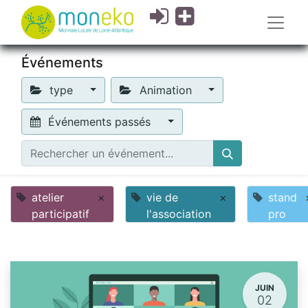
Événements
type
Animation
Événements passés
atelier
×
vie de
×
stand
participatif
l'association
pro
JUIN
02