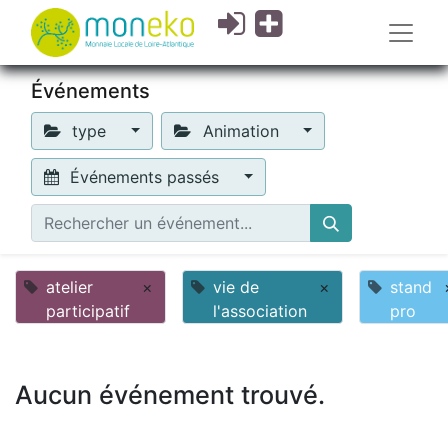
Événements
type
Animation
Événements passés
atelier
×
vie de
×
stand
participatif
l'association
pro
Aucun événement trouvé.