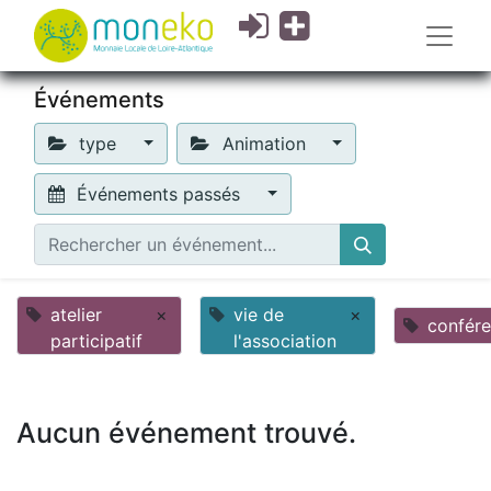
Événements
type
Animation
Événements passés
atelier
×
vie de
×
confér
participatif
l'association
Aucun événement trouvé.