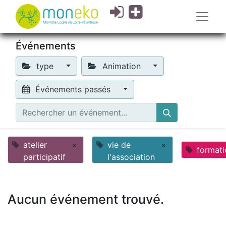
Événements
type
Animation
Événements passés
atelier
×
vie de
×
formati
participatif
l'association
Aucun événement trouvé.