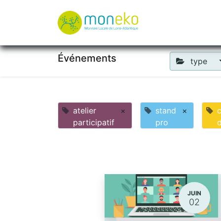
À propos
Où u
Événements
type
atelier
×
stand
×
c
participatif
pro
JUIN
02