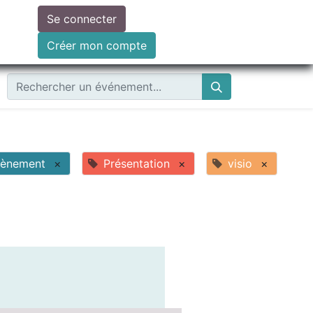
Se connecter
ire un don
Créer mon compte
vènement
×
Présentation
×
visio
×