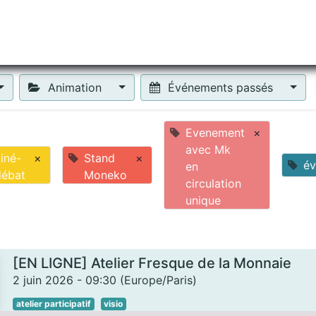
tiliser Moneko ?
Se lancer !
Actus
Contact
Fa
Animation
Événements passés
Evenement
×
avec Mk
iné-
×
Stand
×
é
en
débat
Moneko
circulation
unique
[EN LIGNE] Atelier Fresque de la Monnaie
2 juin 2026
-
09:30
(
Europe/Paris
)
atelier participatif
visio