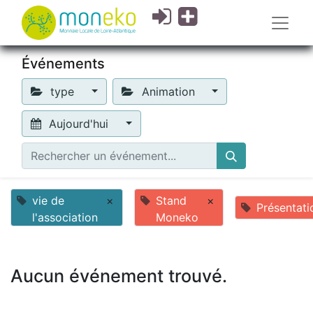
Événements
type
Animation
Aujourd'hui
vie de
×
Stand
×
Présentati
l'association
Moneko
Aucun événement trouvé.