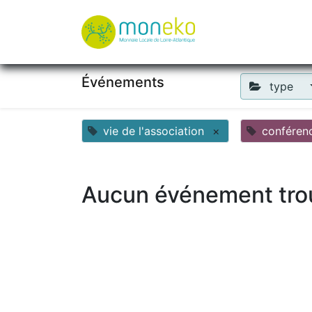
À propos
Où u
Événements
type
vie de l'association
×
conféren
Aucun événement tro