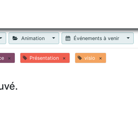
tiliser Moneko ?
Se lancer !
Actus
Contact
Fa
Animation
Événements à venir
ce
×
Présentation
×
visio
×
uvé.