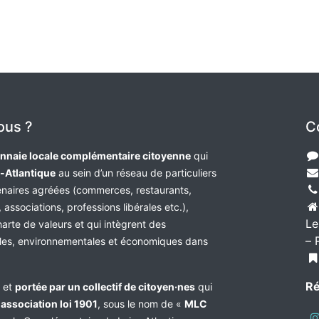
ous ?
C
nnaie locale complémentaire citoyenne
qui
e-Atlantique
au sein d’un réseau de particuliers
tenaires agréées (commerces, restaurants,
 associations, professions libérales etc.),
Le
harte de valeurs et qui intègrent des
– 
les, environnementales et économiques dans
Ré
e et
portée par un collectif de citoyen·nes
qui
n
association loi 1901
, sous le nom de «
MLC