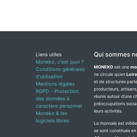
Qui sommes n
Liens utiles
Moneko, c'est quoi ?
MONEKO
est une
mo
Conditions générales
ne circule qu’en
Loir
d'utilisation
et de structures par
Mentions légales
producteurs, artisans,
RGPD - Protection
réunis autour d’une c
des données à
préoccupations socia
caractère personnel
leurs activités.
Moneko & les
logiciels libres
La monnaie est initié
se sont constitués e