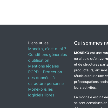
Qui sommes n
Liens utiles
Moneko, c'est quoi ?
MONEKO
est une
mo
Conditions générales
ne circule qu’en
Loir
d'utilisation
et de structures par
Mentions légales
producteurs, artisans,
RGPD - Protection
réunis autour d’une c
des données à
préoccupations socia
caractère personnel
leurs activités.
Moneko & les
logiciels libres
La monnaie est initié
se sont constitués e