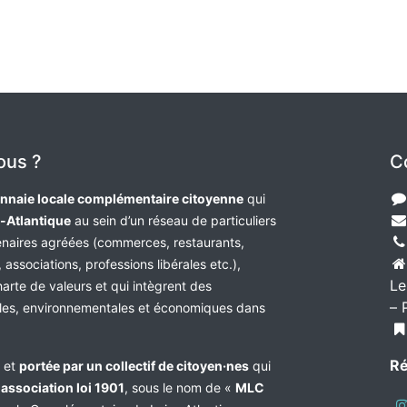
ous ?
C
nnaie locale complémentaire citoyenne
qui
e-Atlantique
au sein d’un réseau de particuliers
tenaires agréées (commerces, restaurants,
 associations, professions libérales etc.),
Le
harte de valeurs et qui intègrent des
– 
les, environnementales et économiques dans
Ré
e et
portée par un collectif de citoyen·nes
qui
n
association loi 1901
, sous le nom de «
MLC