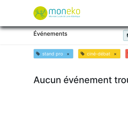
À propos
Où u
Événements
stand pro
×
ciné-débat
×
Aucun événement tro