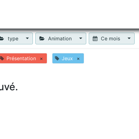
tiliser Moneko ?
Se lancer !
Actus
Contact
Fa
type
Animation
Ce mois
Présentation
×
Jeux
×
uvé.