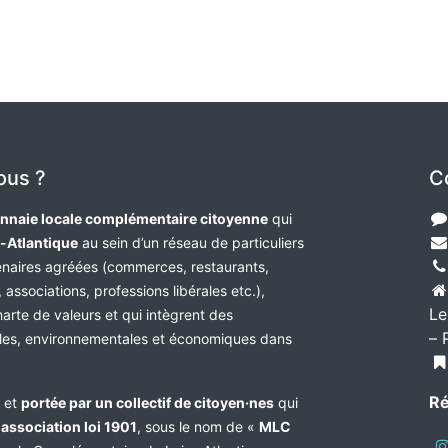
ous ?
C
nnaie locale complémentaire citoyenne
qui
e-Atlantique
au sein d’un réseau de particuliers
tenaires agréées (commerces, restaurants,
 associations, professions libérales etc.),
Le
harte de valeurs et qui intègrent des
– 
les, environnementales et économiques dans
Ré
e et
portée par un collectif de citoyen·nes
qui
n
association loi 1901
, sous le nom de «
MLC