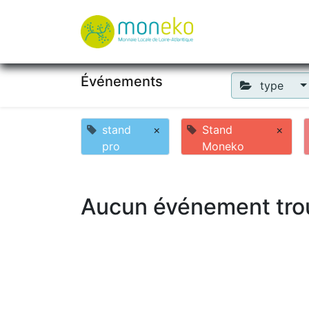
À propos
Où u
Événements
type
stand
×
Stand
×
pro
Moneko
Aucun événement tro