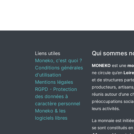
Qui sommes n
Liens utiles
Moneko, c'est quoi ?
MONEKO
est une
mo
Conditions générales
ne circule qu’en
Loir
d'utilisation
et de structures par
Mentions légales
producteurs, artisans,
RGPD - Protection
réunis autour d’une c
des données à
préoccupations socia
caractère personnel
leurs activités.
Moneko & les
logiciels libres
La monnaie est initié
se sont constitués e