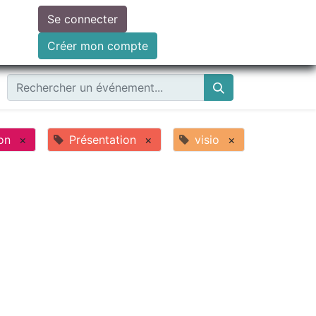
Se connecter
ire un don
Créer mon compte
on
×
Présentation
×
visio
×