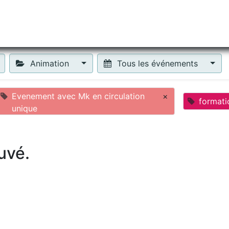
tiliser Moneko ?
Se lancer !
Actus
Contact
Fa
Animation
Tous les événements
Evenement avec Mk en circulation
×
formati
unique
uvé.