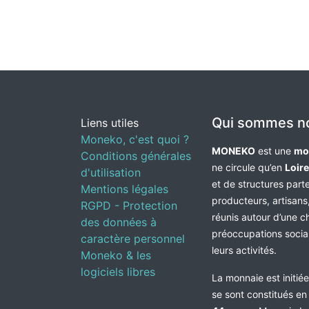
Qui sommes n
Liens utiles
Moneko, c'est quoi ?
MONEKO
est une
mo
Conditions générales
ne circule qu’en
Loir
d'utilisation
et de structures par
Mentions légales
producteurs, artisans,
RGPD - Protection
réunis autour d’une c
des données à
préoccupations socia
caractère personnel
leurs activités.
Moneko & les
logiciels libres
La monnaie est initié
se sont constitués e