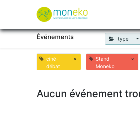
À propos
Où u
Événements
type
ciné-
×
Stand
×
débat
Moneko
Aucun événement tro