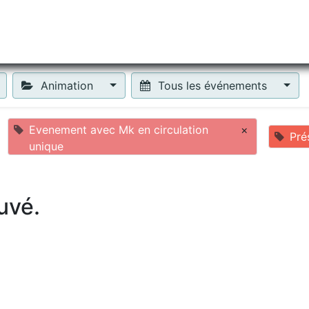
tiliser Moneko ?
Se lancer !
Actus
Contact
Fa
Animation
Tous les événements
Evenement avec Mk en circulation
×
Pré
unique
uvé.