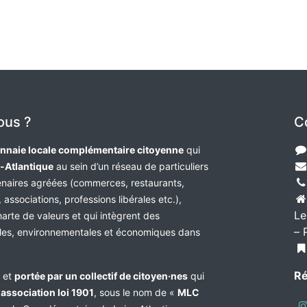
ous ?
C
nnaie locale complémentaire citoyenne
qui
e-Atlantique
au sein d’un réseau de particuliers
tenaires agréées (commerces, restaurants,
 associations, professions libérales etc.),
Le
harte de valeurs et qui intègrent des
– 
les, environnementales et économiques dans
Ré
e et
portée par un collectif de citoyen·nes
qui
n
association loi 1901
, sous le nom de «
MLC