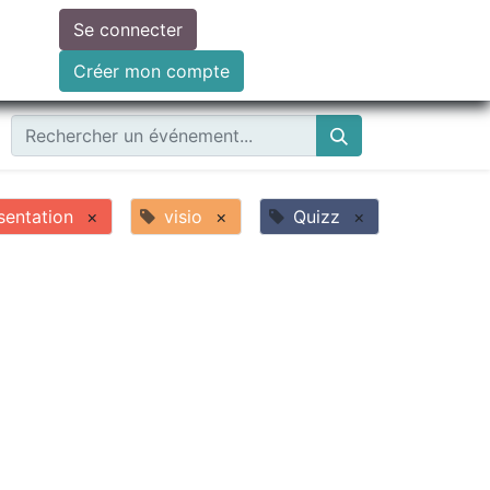
Se connecter
ire un don
Créer mon compte
sentation
×
visio
×
Quizz
×