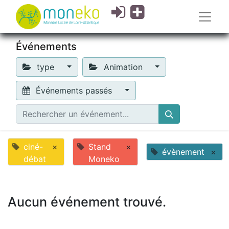
Événements
type
Animation
Événements passés
ciné-
×
Stand
×
évènement
×
débat
Moneko
Aucun événement trouvé.