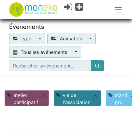
Événements
type
Animation
Tous les événements
atelier
×
vie de
×
stand
participatif
l'association
pro