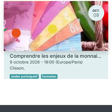
OCT.
09
Comprendre les enjeux de la monnaie locale - Les Ateliers des savoirs
9 octobre 2026
-
19:00
(
Europe/Paris
)
Clisson
,
atelier participatif
formation