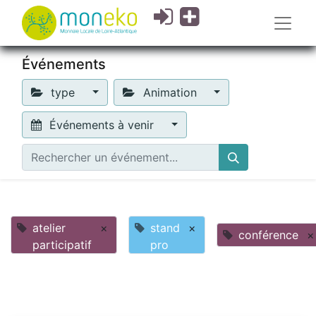
Événements
type
Animation
Événements à venir
atelier
×
stand
×
conférence
×
participatif
pro