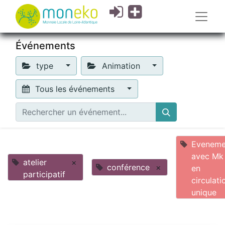
Événements
type
Animation
Tous les événements
Eveneme
avec Mk
atelier
×
conférence
×
en
participatif
circulati
unique