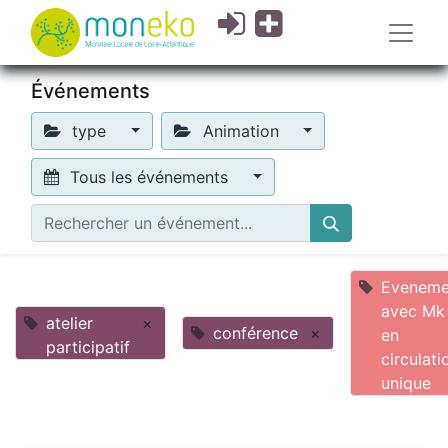
Événements
type
Animation
Tous les événements
Eveneme
avec Mk
atelier
×
conférence
×
en
participatif
circulati
unique