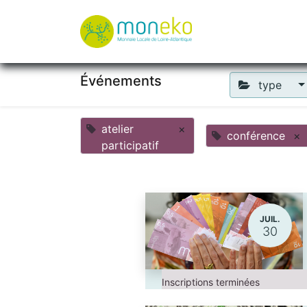
À propos
Où u
Événements
type
atelier
×
conférence
×
participatif
JUIL.
30
Inscriptions terminées