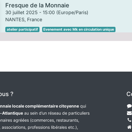
Fresque de la Monnaie
30 juillet 2025
-
15:00
(
Europe/Paris
)
NANTES
,
France
atelier participatif
Evenement avec Mk en circulation unique
ous ?
C
nnaie locale complémentaire citoyenne
qui
e-Atlantique
au sein d’un réseau de particuliers
tenaires agréées (commerces, restaurants,
 associations, professions libérales etc.),