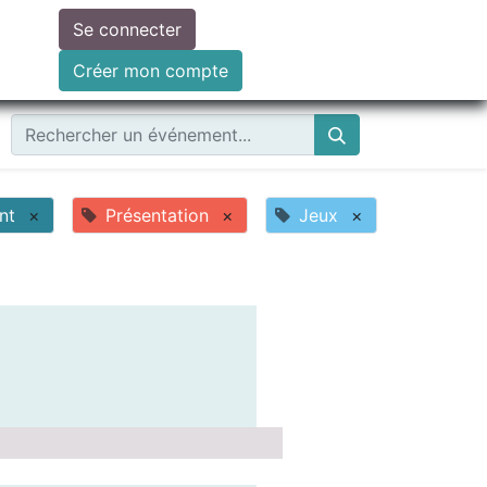
Se connecter
ire un don
Créer mon compte
nt
×
Présentation
×
Jeux
×