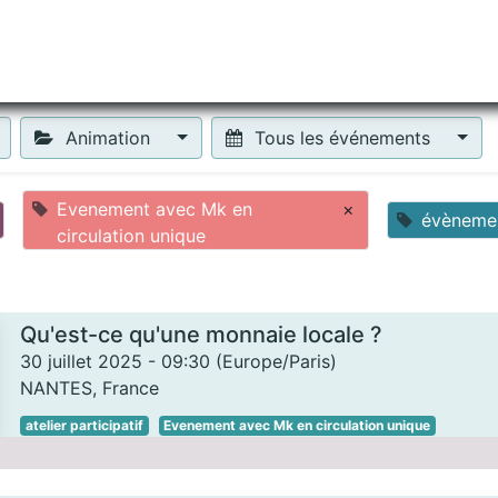
tiliser Moneko ?
Se lancer !
Actus
Contact
Fa
Animation
Tous les événements
Evenement avec Mk en
×
évèneme
circulation unique
Qu'est-ce qu'une monnaie locale ?
30 juillet 2025
-
09:30
(
Europe/Paris
)
NANTES
,
France
atelier participatif
Evenement avec Mk en circulation unique