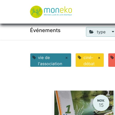
À propos
Où u
Événements
type
vie de
×
ciné-
×
l'association
débat
NOV.
15