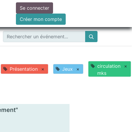
Se connecter
ire un don
Créer mon compte
circulation
×
Présentation
×
Jeux
×
mks
rement"