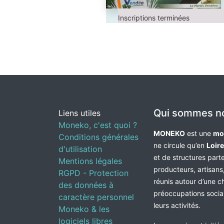
Inscriptions terminées
Qui sommes n
Liens utiles
Moneko, c'est quoi ?
MONEKO
est une
mo
Conditions générales
ne circule qu’en
Loir
d'utilisation
et de structures par
Mentions légales
producteurs, artisans,
RGPD - Protection
réunis autour d’une c
des données à
préoccupations socia
caractère personnel
leurs activités.
Moneko & les
logiciels libres