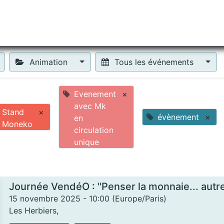
tiliser Moneko ?
Se lancer !
Actus
Contact
Fa
Animation
Tous les événements
Evenement
×
avec Mk
Stand
×
évènement
×
en
Moneko
circulation
unique
Journée VendéO : "Penser la monnaie... aut
15 novembre 2025
-
10:00
(
Europe/Paris
)
Les Herbiers
,