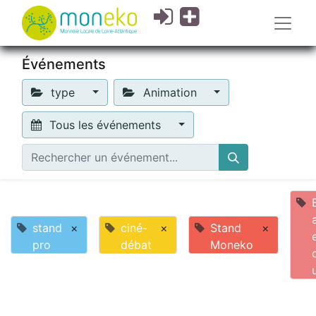
Événements
type
Animation
Tous les événements
stand
×
ciné-
×
Stand
×
pro
débat
Moneko