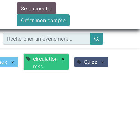
Se connecter
ire un don
Créer mon compte
circulation
×
eux
×
Quizz
×
mks