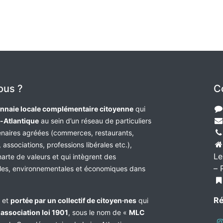
ous ?
C
nnaie locale complémentaire citoyenne
qui
e-Atlantique
au sein d’un réseau de particuliers
tenaires agréées (commerces, restaurants,
 associations, professions libérales etc.),
Le
harte de valeurs et qui intègrent des
– 
les, environnementales et économiques dans
Ré
e et
portée par un collectif de citoyen·nes
qui
n
association loi 1901
, sous le nom de «
MLC