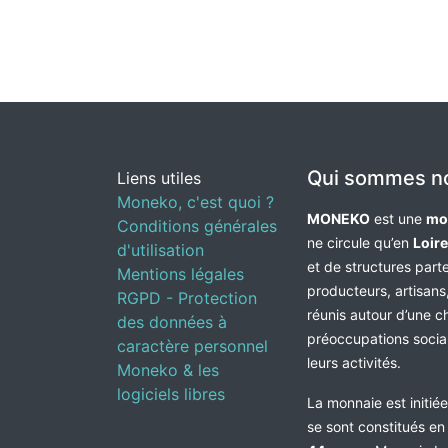
Qui sommes n
Liens utiles
Moneko, c'est quoi ?
MONEKO
est une
mo
Conditions générales
ne circule qu’en
Loir
d'utilisation
et de structures par
Mentions légales
producteurs, artisans,
RGPD - Protection
réunis autour d’une c
des données à
préoccupations socia
caractère personnel
leurs activités.
Moneko & les
logiciels libres
La monnaie est initié
se sont constitués e