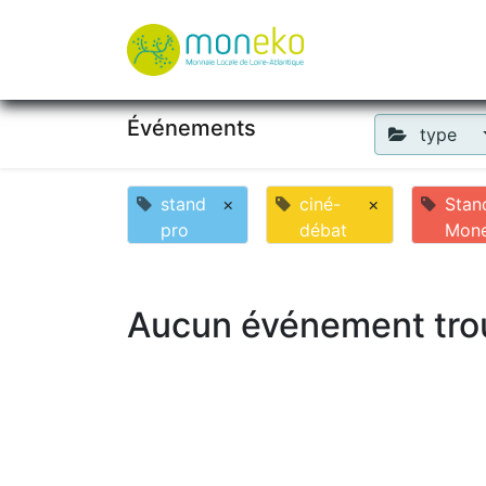
À propos
Où u
Événements
type
stand
×
ciné-
×
Stan
pro
débat
Mon
Aucun événement tro