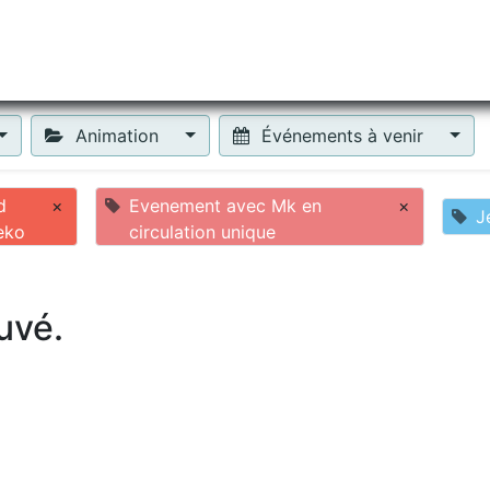
tiliser Moneko ?
Se lancer !
Actus
Contact
Fa
Animation
Événements à venir
d
×
Evenement avec Mk en
×
J
eko
circulation unique
uvé.