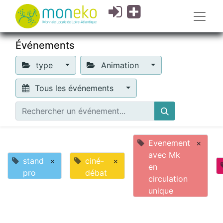
Événements
type
Animation
Tous les événements
Evenement
×
avec Mk
stand
×
ciné-
×
en
pro
débat
circulation
unique