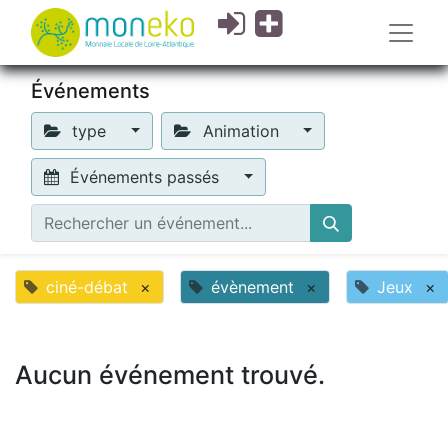
Événements
type
Animation
Événements passés
ciné-débat
×
évènement
×
Jeux
×
Aucun événement trouvé.