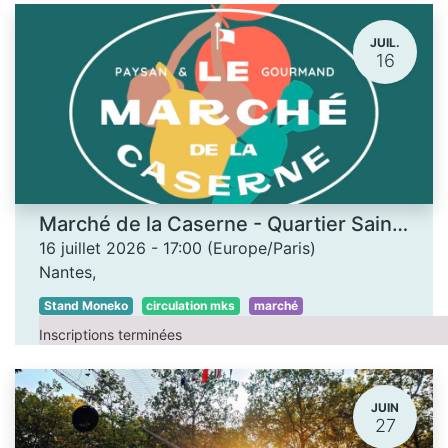
JUIL.
16
Marché de la Caserne - Quartier Saint-Donatien
16 juillet 2026
-
17:00
(
Europe/Paris
)
Nantes
,
Stand Moneko
circulation mks
marché
Inscriptions terminées
JUIN
27