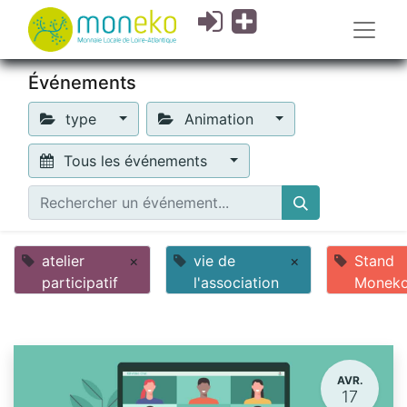
Événements
type
Animation
Tous les événements
atelier
×
vie de
×
Stand
participatif
l'association
Monek
AVR.
17