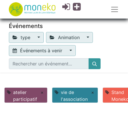
Événements
type
Animation
Événements à venir
atelier
×
vie de
×
Stand
participatif
l'association
Monek