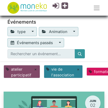
Événements
type
Animation
Événements passés
atelier
×
vie de
×
formati
participatif
l'association
JUIN
02