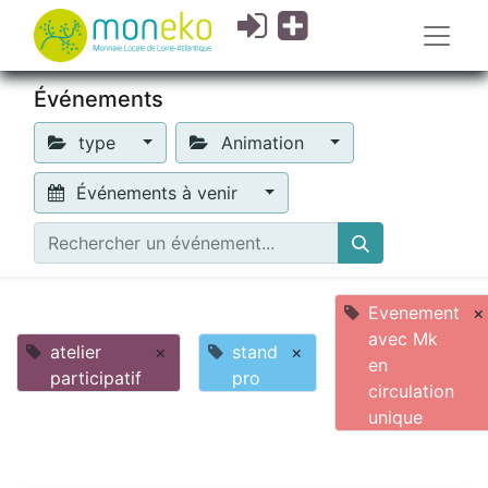
Événements
type
Animation
Événements à venir
Evenement
×
avec Mk
atelier
×
stand
×
en
participatif
pro
circulation
unique