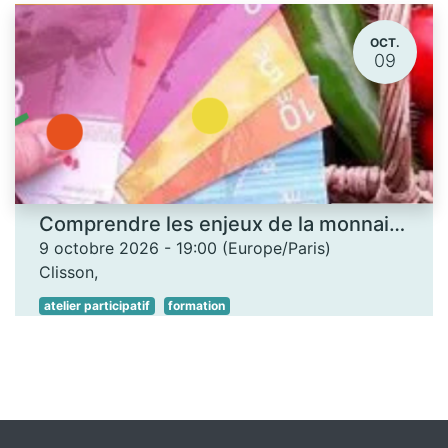
OCT.
09
Comprendre les enjeux de la monnaie locale - Les Ateliers des savoirs
9 octobre 2026
-
19:00
(
Europe/Paris
)
Clisson
,
atelier participatif
formation