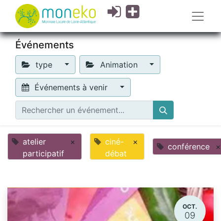
Événements
type
Animation
Événements à venir
atelier
×
ciné-
×
conférence
×
participatif
débat
OCT.
09