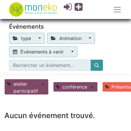
Événements
type
Animation
Événements à venir
atelier
×
conférence
×
Présenta
participatif
Aucun événement trouvé.