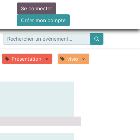
Se connecter
ire un don
Créer mon compte
Présentation
×
visio
×