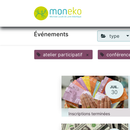
À propos
Où u
Événements
type
atelier participatif
×
conférenc
JUIL.
30
Inscriptions terminées