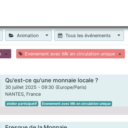
tiliser Moneko ?
Se lancer !
Actus
Contact
Fa
Animation
Tous les événements
e
×
Evenement avec Mk en circulation unique
×
Qu'est-ce qu'une monnaie locale ?
30 juillet 2025
-
09:30
(
Europe/Paris
)
NANTES
,
France
atelier participatif
Evenement avec Mk en circulation unique
Fresque de la Monnaie