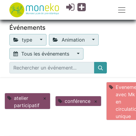
Événements
type
Animation
Tous les événements
Eveneme
avec Mk
atelier
×
conférence
×
en
participatif
circulati
unique